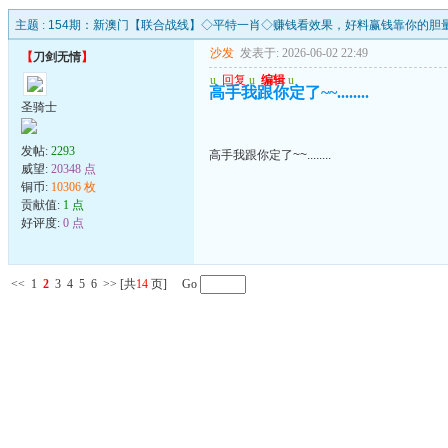
主题 :
154期：新澳门【联合战线】◇平特一肖◇赚钱看效果，好料赢钱靠你的胆
沙发
发表于: 2026-06-02 22:49
【
刀剑无情
】
u
回复
u
编辑
u
高手我跟你定了~~........
圣骑士
发帖:
2293
高手我跟你定了~~........
威望:
20348 点
铜币:
10306 枚
贡献值:
1 点
好评度:
0 点
<<
1
2
3
4
5
6
>>
[共
14
页] Go