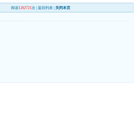
阅读
1202721
次 |
返回列表
|
关闭本页