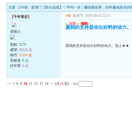
主题 :
154期：新澳门【联合战线】◇平特一肖◇赚钱看效果，好料赢钱靠你的
9楼
发表于: 2026-06-02 22:57
【
千年等后
】
u
回复
u
编辑
u
愿我的支持是你出好料的动力。
圣骑士
发帖:
2279
愿我的支持是你出好料的动力。顶上★★
威望:
20124 点
铜币:
10194 枚
贡献值:
0 点
好评度:
0 点
<<
7
8
9
10
11
12
13
14
>>
[共
14
页] Go