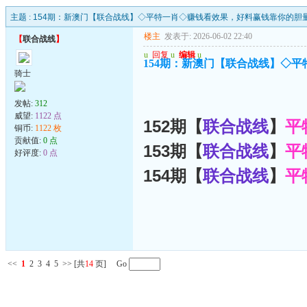
主题 :
154期：新澳门【联合战线】◇平特一肖◇赚钱看效果，好料赢钱靠你的胆
楼主
发表于: 2026-06-02 22:40
【
联合战线
】
u
回复
u
编辑
u
154期：新澳门【联合战线】◇
骑士
发帖:
312
威望:
1122 点
152期【
联合战线
】
平
铜币:
1122 枚
贡献值:
0 点
153期【
联合战线
】
平
好评度:
0 点
154期【
联合战线
】
平
<<
1
2
3
4
5
>>
[共
14
页] Go