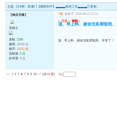
主题 :
154期：新澳门【横财到手】▃▃▃精准三肖▃▃▃己更新..
5楼
发表于: 2026-06-02 22:53
【
神兵天降
】
u
回复
u
编辑
u
顶、早上料、谢你无私帮彩民、
圣骑士
发帖:
2260
顶、早上料、谢你无私帮彩民、辛苦了！
威望:
20320 点
铜币:
10292 枚
贡献值:
0 点
好评度:
0 点
<<
3
4
5
6
7
8
9
10
>>
[共
16
页] Go