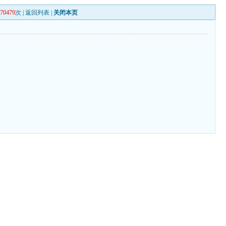
270479
次 |
返回列表
|
关闭本页