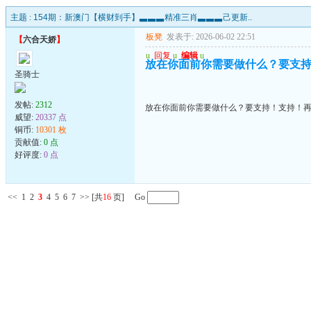
主题 :
154期：新澳门【横财到手】▃▃▃精准三肖▃▃▃己更新..
板凳
发表于: 2026-06-02 22:51
【
六合天娇
】
u
回复
u
编辑
u
放在你面前你需要做什么？要支
圣骑士
发帖:
2312
放在你面前你需要做什么？要支持！支持！
威望:
20337 点
铜币:
10301 枚
贡献值:
0 点
好评度:
0 点
<<
1
2
3
4
5
6
7
>>
[共
16
页] Go