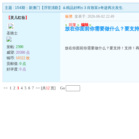
主题 :
154期：新澳门【浮世清歡】＆精品好料≤３肖致富≥奇迹再次发生.
板凳
发表于: 2026-06-02 22:49
【
灵儿红妆
】
u
回复
u
编辑
u
放在你面前你需要做什么？要支
圣骑士
发帖:
2390
放在你面前你需要做什么？要支持！支持！
威望:
20380 点
铜币:
10322 枚
贡献值:
0 点
好评度:
0 点
<<
1
2
3
4
5
6
7
>>
[共
12
页] Go