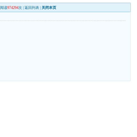
阅读
974294
次 |
返回列表
|
关闭本页