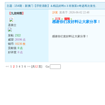
主题 :
154期：新澳门【浮世清歡】＆精品好料≤３肖致富≥奇迹再次发生.
沙发
发表于: 2026-06-02 22:48
【
九龙特围
】
u
回复
u
编辑
u
感谢你们发好料让大家分享！
圣骑士
发帖:
2322
感谢你们发好料让大家分享！
威望:
20196 点
铜币:
10230 枚
贡献值:
0 点
好评度:
0 点
<<
1
2
3
4
5
6
>>
[共
12
页] Go