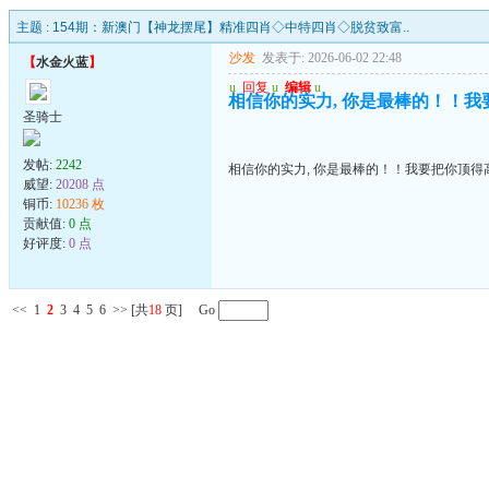
主题 :
154期：新澳门【神龙摆尾】精准四肖◇中特四肖◇脱贫致富..
沙发
发表于: 2026-06-02 22:48
【
水金火蓝
】
u
回复
u
编辑
u
相信你的实力, 你是最棒的！！我
圣骑士
发帖:
2242
相信你的实力, 你是最棒的！！我要把你顶得高
威望:
20208 点
铜币:
10236 枚
贡献值:
0 点
好评度:
0 点
<<
1
2
3
4
5
6
>>
[共
18
页] Go