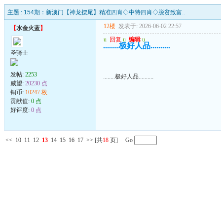
主题 :
154期：新澳门【神龙摆尾】精准四肖◇中特四肖◇脱贫致富..
12楼
发表于: 2026-06-02 22:57
【
水金火蓝
】
u
回复
u
编辑
u
........极好人品..........
圣骑士
发帖:
2253
........极好人品..........
威望:
20230 点
铜币:
10247 枚
贡献值:
0 点
好评度:
0 点
<<
10
11
12
13
14
15
16
17
>>
[共
18
页] Go