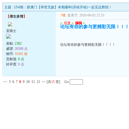
主题 :
154期：新澳门【举世无敌】本期爆料(买啥开啥)一起见证辉煌！
7楼
发表于: 2026-06-02 22:53
【
倩女多情
】
u
回复
u
编辑
u
论坛有你的参与更精彩无限！！
圣骑士
发帖:
2382
论坛有你的参与更精彩无限！！！！
威望:
20508 点
铜币:
10381 枚
贡献值:
0 点
好评度:
0 点
<<
5
6
7
8
9
10
11
12
>>
[共
15
页] Go