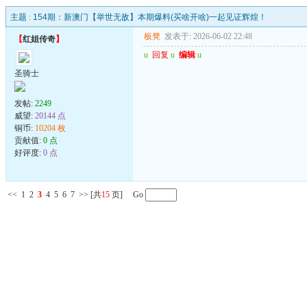
主题 :
154期：新澳门【举世无敌】本期爆料(买啥开啥)一起见证辉煌！
板凳
发表于: 2026-06-02 22:48
【
红姐传奇
】
u
回复
u
编辑
u
圣骑士
发帖:
2249
威望:
20144 点
铜币:
10204 枚
贡献值:
0 点
好评度:
0 点
<<
1
2
3
4
5
6
7
>>
[共
15
页] Go