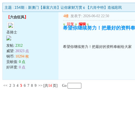
主题 :
154期：新澳门【暴富六肖】让你家财万贯￠【六肖中特】造福彩民
4楼
发表于: 2026-06-02 22:50
【
六合狂风
】
u
回复
u
编辑
u
希望你继续努力！把最好的资料
圣骑士
发帖:
2312
希望你继续努力！把最好的资料奉献给大家
威望:
20323 点
铜币:
10294 枚
贡献值:
0 点
好评度:
0 点
<<
2
3
4
5
6
7
8
9
>>
[共
14
页] Go