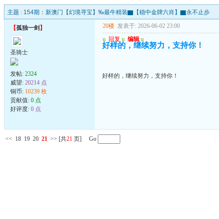
主题 :
154期：新澳门【幻境寻宝】‰最牛精装▇【稳中金牌六肖】▇永不止步
20楼
发表于: 2026-06-02 23:00
【
孤独一剑
】
u
回复
u
编辑
u
好样的，继续努力，支持你！
圣骑士
发帖:
2324
好样的，继续努力，支持你！
威望:
20214 点
铜币:
10239 枚
贡献值:
0 点
好评度:
0 点
<<
18
19
20
21
>>
[共
21
页] Go