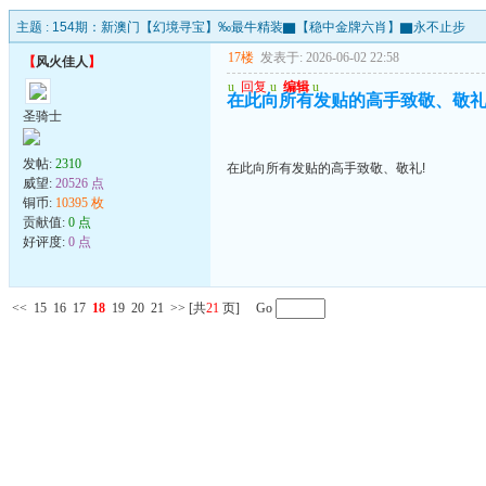
主题 :
154期：新澳门【幻境寻宝】‰最牛精装▇【稳中金牌六肖】▇永不止步
17楼
发表于: 2026-06-02 22:58
【
风火佳人
】
u
回复
u
编辑
u
在此向所有发贴的高手致敬、敬礼
圣骑士
发帖:
2310
在此向所有发贴的高手致敬、敬礼!
威望:
20526 点
铜币:
10395 枚
贡献值:
0 点
好评度:
0 点
<<
15
16
17
18
19
20
21
>>
[共
21
页] Go