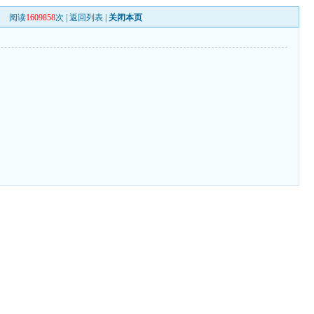
阅读
1609858
次 |
返回列表
|
关闭本页