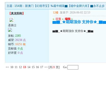
主题 :
154期：新澳门【幻境寻宝】‰最牛精装▇【稳中金牌六肖】▇永不止步
12楼
发表于: 2026-06-02 22:53
【
真龙阳刚
】
u
回复
u
编辑
u
▆▇_★期期顶你 支持你★_▇
圣骑士
▆▇_★期期顶你 支持你★_▇▆
发帖:
2285
威望:
20238 点
铜币:
10251 枚
贡献值:
0 点
好评度:
0 点
<<
10
11
12
13
14
15
16
17
>>
[共
21
页] Go