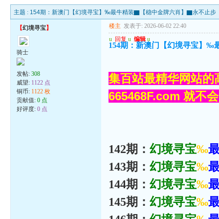
主题 :
154期：新澳门【幻境寻宝】‰最牛精装▇【稳中金牌六肖】▇永不止步
楼主
发表于: 2026-06-02 22:40
【
幻境寻宝
】
u
回复
u
编辑
u
154期：新澳门【幻境寻宝】
骑士
发帖:
308
集百站最精华网站的高
威望:
1122 点
铜币:
1122 枚
665468F.com 就
贡献值:
0 点
好评度:
0 点
142期：
幻境寻宝
‰
143期：
幻境寻宝
‰
144期：
幻境寻宝
‰
145期：
幻境寻宝
‰