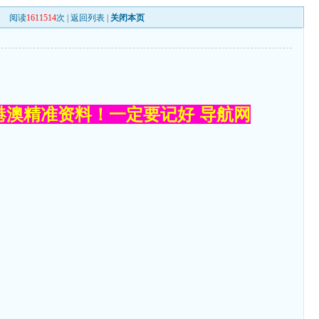
阅读
1611514
次 |
返回列表
|
关闭本页
港澳精准资料！一定要记好 导航网
！
！
！
！