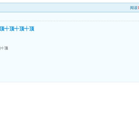
阅读
顶┽顶┽顶┽顶
顶┽顶