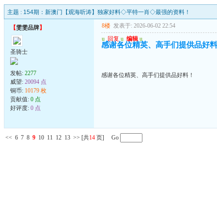
主题 :
154期：新澳门【观海听涛】独家好料◇平特一肖◇最强的资料！
8楼
发表于: 2026-06-02 22:54
【
雯雯品牌
】
u
回复
u
编辑
u
感谢各位精英、高手们提供品好
圣骑士
发帖:
2277
感谢各位精英、高手们提供品好料！
威望:
20094 点
铜币:
10179 枚
贡献值:
0 点
好评度:
0 点
<<
6
7
8
9
10
11
12
13
>>
[共
14
页] Go