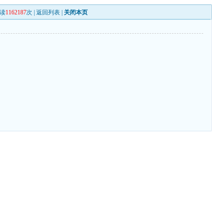
读
1162187
次 |
返回列表
|
关闭本页