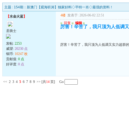
主题 :
154期：新澳门【观海听涛】独家好料◇平特一肖◇最强的资料！
4楼
发表于: 2026-06-02 22:51
【
水金火蓝
】
u
回复
u
编辑
u
厉害！辛苦了，我只顶为人低调
圣骑士
发帖:
2253
厉害！辛苦了，我只顶为人低调又实力超群
威望:
20230 点
铜币:
10247 枚
贡献值:
0 点
好评度:
0 点
<<
2
3
4
5
6
7
8
9
>>
[共
14
页] Go