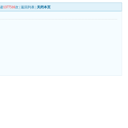
读
1377516
次 |
返回列表
|
关闭本页