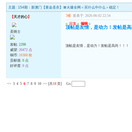
主题 :
154期：新澳门【黄金圣衣】〓火爆全网＜买什么中什么＞稳定！
5楼
发表于: 2026-06-02 22:54
【
天才的心
】
u
回复
u
编辑
u
顶帖是友情，是动力！发帖是高
圣骑士
发帖:
2298
顶帖是友情，是动力！发帖是高尚！！！
威望:
20472 点
铜币:
10368 枚
贡献值:
0 点
好评度:
0 点
<<
3
4
5
6
7
8
9
10
>>
[共
18
页] Go