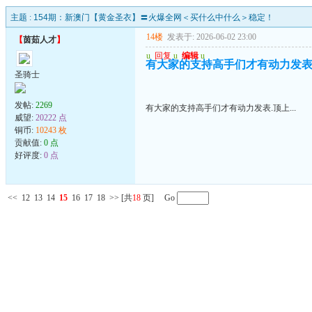
主题 :
154期：新澳门【黄金圣衣】〓火爆全网＜买什么中什么＞稳定！
14楼
发表于: 2026-06-02 23:00
【
茵茹人才
】
u
回复
u
编辑
u
有大家的支持高手们才有动力发表.顶
圣骑士
发帖:
2269
有大家的支持高手们才有动力发表.顶上...
威望:
20222 点
铜币:
10243 枚
贡献值:
0 点
好评度:
0 点
<<
12
13
14
15
16
17
18
>>
[共
18
页] Go