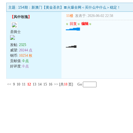
主题 :
154期：新澳门【黄金圣衣】〓火爆全网＜买什么中什么＞稳定！
11楼
发表于: 2026-06-02 22:58
【
风中玫瑰
】
u
回复
u
编辑
u
▁▂▃▄
圣骑士
发帖:
2325
▁▂▃▄
威望:
20244 点
铜币:
10254 枚
贡献值:
0 点
好评度:
0 点
<<
9
10
11
12
13
14
15
16
>>
[共
18
页] Go