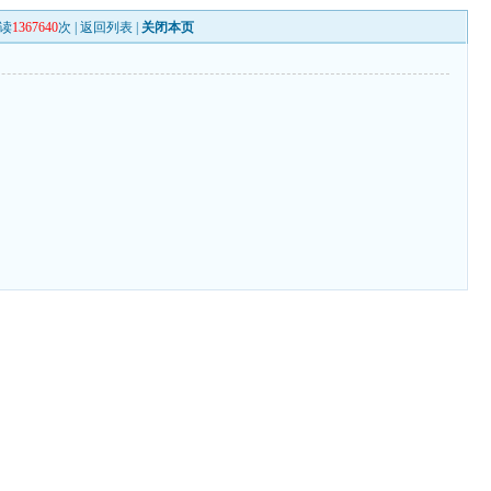
读
1367640
次 |
返回列表
|
关闭本页