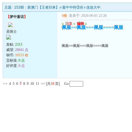
主题 :
153期：新澳门【王者归来】≌最牛中特③肖≌连连大中.
6楼
发表于: 2026-06-01 22:26
【
梦中童话
】
u
回复
u
编辑
u
佩服==佩服===佩服====佩服
圣骑士
发帖:
2313
佩服==佩服===佩服====佩服
威望:
20041 点
铜币:
10153 枚
贡献值:
0 点
好评度:
0 点
<<
4
5
6
7
8
9
10
11
>>
[共
18
页] Go