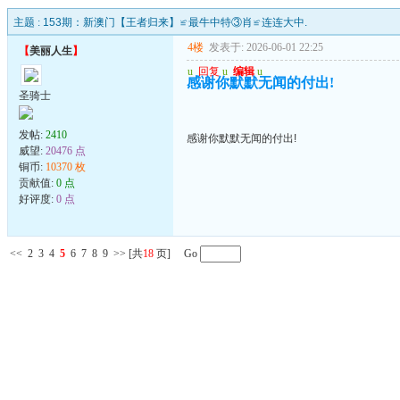
主题 :
153期：新澳门【王者归来】≌最牛中特③肖≌连连大中.
4楼
发表于: 2026-06-01 22:25
【
美丽人生
】
u
回复
u
编辑
u
感谢你默默无闻的付出!
圣骑士
发帖:
2410
感谢你默默无闻的付出!
威望:
20476 点
铜币:
10370 枚
贡献值:
0 点
好评度:
0 点
<<
2
3
4
5
6
7
8
9
>>
[共
18
页] Go