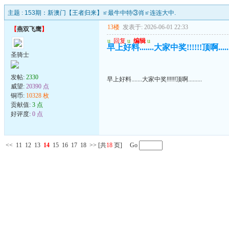
主题 :
153期：新澳门【王者归来】≌最牛中特③肖≌连连大中.
13楼
发表于: 2026-06-01 22:33
【
燕双飞鹰
】
u
回复
u
编辑
u
早上好料.......大家中奖!!!!!!顶啊.......
圣骑士
发帖:
2330
早上好料.......大家中奖!!!!!!顶啊.........
威望:
20390 点
铜币:
10328 枚
贡献值:
3 点
好评度:
0 点
<<
11
12
13
14
15
16
17
18
>>
[共
18
页] Go