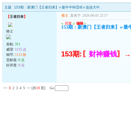
主题 :
153期：新澳门【王者归来】≌最牛中特③肖≌连连大中.
楼主
发表于: 2026-06-01 22:17
【
王者归来
】
u
回复
u
编辑
u
153期：新澳门【王者归来】≌最
骑士
发帖:
311
威望:
1115 点
153期:〖
财神赚钱
〗→
铜币:
1115 枚
贡献值:
0 点
好评度:
0 点
<<
1
2
3
4
5
>>
[共
18
页] Go