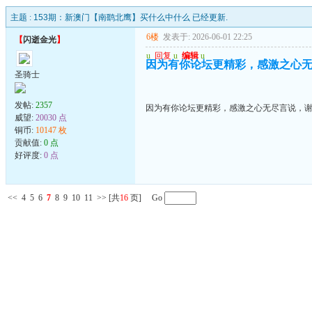
主题 :
153期：新澳门【南鹞北鹰】买什么中什么 已经更新.
6楼
发表于: 2026-06-01 22:25
【
闪逝金光
】
u
回复
u
编辑
u
因为有你论坛更精彩，感激之心
圣骑士
发帖:
2357
因为有你论坛更精彩，感激之心无尽言说，
威望:
20030 点
铜币:
10147 枚
贡献值:
0 点
好评度:
0 点
<<
4
5
6
7
8
9
10
11
>>
[共
16
页] Go