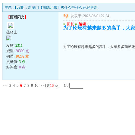
主题 :
153期：新澳门【南鹞北鹰】买什么中什么 已经更新.
5楼
发表于: 2026-06-01 22:24
【
雨后阳光
】
u
回复
u
编辑
u
为了论坛有越来越多的高手，大家多
圣骑士
发帖:
2311
为了论坛有越来越多的高手，大家多多顶帖吧..
威望:
20300 点
铜币:
10282 枚
贡献值:
3 点
好评度:
0 点
<<
3
4
5
6
7
8
9
10
>>
[共
16
页] Go