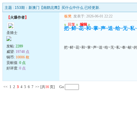
主题 :
153期：新澳门【南鹞北鹰】买什么中什么 已经更新.
板凳
发表于: 2026-06-01 22:22
【
火爆作者
】
u
回复
u
编辑
u
把~鲜~花~和~掌~声~送~给~无~私
圣骑士
发帖:
2289
把~鲜~花~和~掌~声~送~给~无~私~奉~献~
威望:
19748 点
铜币:
10006 枚
贡献值:
0 点
好评度:
0 点
<<
1
2
3
4
5
6
7
>>
[共
16
页] Go