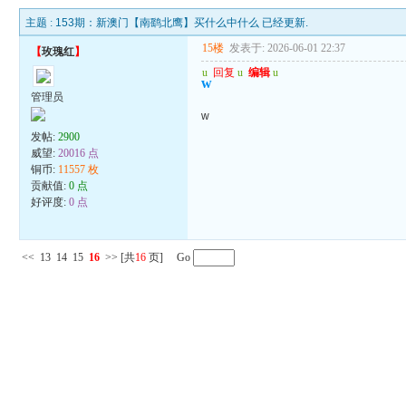
主题 :
153期：新澳门【南鹞北鹰】买什么中什么 已经更新.
15楼
发表于: 2026-06-01 22:37
【
玫瑰红
】
u
回复
u
编辑
u
w
管理员
w
发帖:
2900
威望:
20016 点
铜币:
11557 枚
贡献值:
0 点
好评度:
0 点
<<
13
14
15
16
>>
[共
16
页] Go