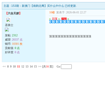
主题 :
153期：新澳门【南鹞北鹰】买什么中什么 已经更新.
10楼
发表于: 2026-06-01 22:27
【
六合天娇
】
u
回复
u
编辑
u
顶顶顶顶顶顶顶顶顶顶顶顶顶顶
圣骑士
发帖:
2312
顶顶顶顶顶顶顶顶顶顶顶顶顶顶顶
威望:
20337 点
铜币:
10301 枚
贡献值:
0 点
好评度:
0 点
<<
8
9
10
11
12
13
14
15
>>
[共
16
页] Go