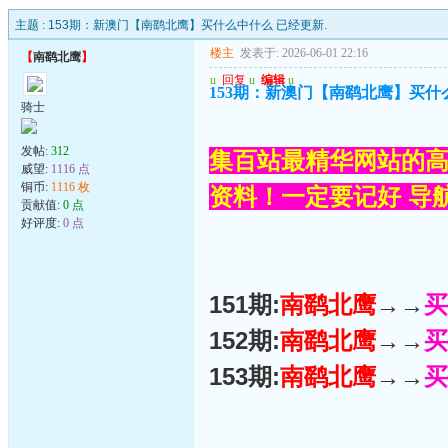
主题 :
153期：新澳门【南鹞北鹰】买什么中什么 已经更新.
楼主
发表于: 2026-06-01 22:16
【
南鹞北鹰
】
u
回复
u
编辑
u
153期：新澳门【南鹞北鹰】买什
骑士
发帖:
312
集百站最精华网站的高
威望:
1116 点
铜币:
1116 枚
资料！一定要记好 导航网
贡献值:
0 点
好评度:
0 点
151期:
南鹞北鹰
→→
买
152期:
南鹞北鹰
→→
买
153期:
南鹞北鹰
→→
买