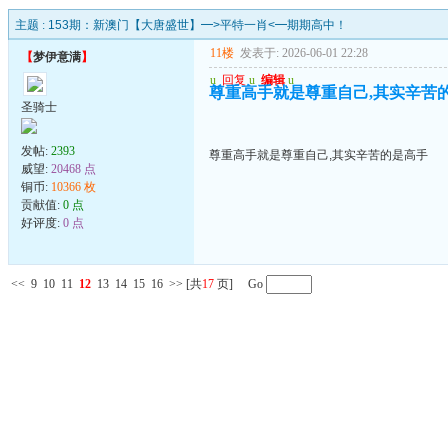
主题 :
153期：新澳门【大唐盛世】━>平特一肖<━期期高中！
11楼
发表于: 2026-06-01 22:28
【
梦伊意满
】
u
回复
u
编辑
u
尊重高手就是尊重自己,其实辛苦
圣骑士
发帖:
2393
尊重高手就是尊重自己,其实辛苦的是高手
威望:
20468 点
铜币:
10366 枚
贡献值:
0 点
好评度:
0 点
<<
9
10
11
12
13
14
15
16
>>
[共
17
页] Go