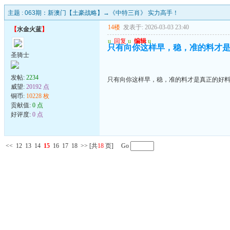
主题 :
063期：新澳门【土豪战略】→《中特三肖》 实力高手！
14楼
发表于: 2026-03-03 23:40
【
水金火蓝
】
u
回复
u
编辑
u
只有向你这样早，稳，准的料才
圣骑士
发帖:
2234
只有向你这样早，稳，准的料才是真正的好
威望:
20192 点
铜币:
10228 枚
贡献值:
0 点
好评度:
0 点
<<
12
13
14
15
16
17
18
>>
[共
18
页] Go