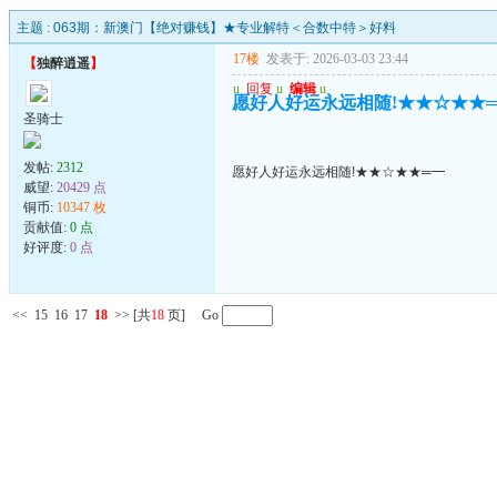
主题 :
063期：新澳门【绝对赚钱】★专业解特＜合数中特＞好料
17楼
发表于: 2026-03-03 23:44
【
独醉逍遥
】
u
回复
u
编辑
u
愿好人好运永远相随!★★☆★★
圣骑士
发帖:
2312
愿好人好运永远相随!★★☆★★═━
威望:
20429 点
铜币:
10347 枚
贡献值:
0 点
好评度:
0 点
<<
15
16
17
18
>>
[共
18
页] Go