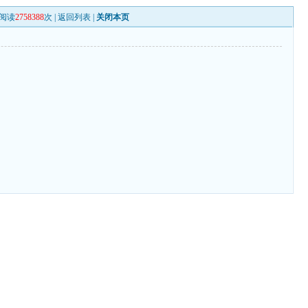
阅读
2758388
次 |
返回列表
|
关闭本页