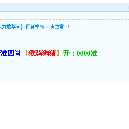
实力推荐★╬=四肖中特=╬★致富~！
精准四肖
【
猴鸡狗猪
】
开：0000准