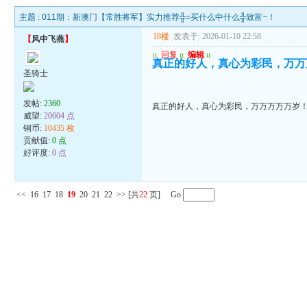
主题 :
011期：新澳门【常胜将军】实力推荐╬=买什么中什么╬致富~！
18楼
发表于: 2026-01-10 22:58
【
风中飞燕
】
u
回复
u
编辑
u
真正的好人，真心为彩民，万万
圣骑士
发帖:
2360
真正的好人，真心为彩民，万万万万万岁
威望:
20604 点
铜币:
10435 枚
贡献值:
0 点
好评度:
0 点
<<
16
17
18
19
20
21
22
>>
[共
22
页] Go