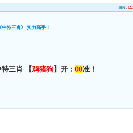
阅读
5122
《中特三肖》 实力高手！
中特三肖 【
鸡猪狗
】开：
00
准！