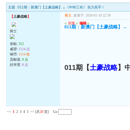
主题 :
011期：新澳门【土豪战略】→《中特三肖》 实力高手！
楼主
发表于: 2026-01-10 22:39
【
土豪战略
】
u
回复
u
编辑
u
011期：新澳门【土豪战略】→
骑士
发帖:
312
威望:
1114 点
铜币:
1114 枚
贡献值:
0 点
好评度:
0 点
011期【
土豪战略
】
<<
1
2
3
4
5
>>
[共
20
页] Go