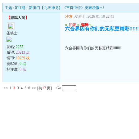
主题 :
011期：新澳门【九天神龙】《三肖中特》突破极限~！
沙发
发表于: 2026-01-10 22:43
【
游戏人间
】
u
回复
u
编辑
u
六合界因有你们的无私更精彩!!!!!!!
圣骑士
发帖:
2255
六合界因有你们的无私更精彩!!!!!!!!
威望:
20213 点
铜币:
10239 枚
贡献值:
0 点
好评度:
0 点
<<
1
2
3
4
5
6
>>
[共
17
页] Go