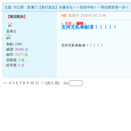
主题 :
011期：新澳门【各行其志】火爆全坛︶＜四肖中特＞︶跨出财富第一步！
6楼
发表于: 2026-01-10 22:46
【
雨后阳光
】
u
回复
u
编辑
u
支持无私奉献者！！！！！
圣骑士
发帖:
2304
支持无私奉献者！！！！！
威望:
20286 点
铜币:
10275 枚
贡献值:
3 点
好评度:
0 点
<<
4
5
6
7
8
9
10
11
>>
[共
21
页] Go