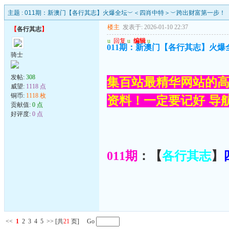
主题 :
011期：新澳门【各行其志】火爆全坛︶＜四肖中特＞︶跨出财富第一步！
楼主
发表于: 2026-01-10 22:37
【
各行其志
】
u
回复
u
编辑
u
011期：新澳门【各行其志】火
骑士
发帖:
308
集百站最精华网站的高
威望:
1118 点
铜币:
1118 枚
资料！一定要记好 导航网
贡献值:
0 点
好评度:
0 点
011期
：【
各行其志
】
<<
1
2
3
4
5
>>
[共
21
页] Go