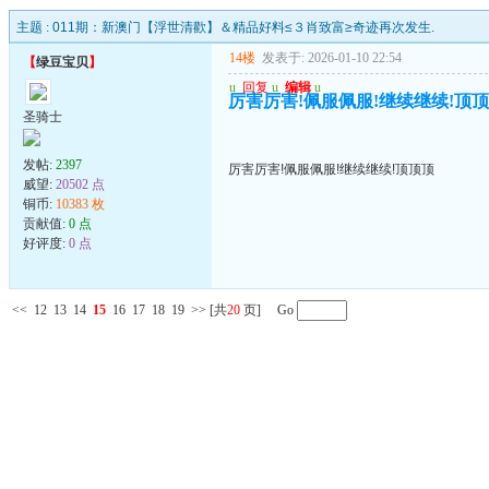
主题 :
011期：新澳门【浮世清歡】＆精品好料≤３肖致富≥奇迹再次发生.
14楼
发表于: 2026-01-10 22:54
【
绿豆宝贝
】
u
回复
u
编辑
u
厉害厉害!佩服佩服!继续继续!顶
圣骑士
发帖:
2397
厉害厉害!佩服佩服!继续继续!顶顶顶
威望:
20502 点
铜币:
10383 枚
贡献值:
0 点
好评度:
0 点
<<
12
13
14
15
16
17
18
19
>>
[共
20
页] Go