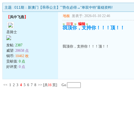
主题 :
011期：新澳门【乖乖公主】ˇˇ势在必得→“单双中特”最稳资料!
地板
发表于: 2026-01-10 22:46
【
风中飞燕
】
u
回复
u
编辑
u
我顶你，支持你！！！顶！！
圣骑士
发帖:
2387
我顶你，支持你！！！顶！！
威望:
20658 点
铜币:
10462 枚
贡献值:
0 点
好评度:
0 点
<<
1
2
3
4
5
6
7
8
>>
[共
16
页] Go