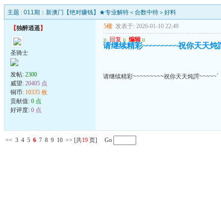
主题 :
011期：新澳门【绝对赚钱】★专业解特＜合数中特＞好料
5楼
发表于: 2026-01-10 22:49
【
独醉逍遥
】
u
回复
u
编辑
u
请继续精彩~~~~~~~~~祝你天天炖謣~
圣骑士
发帖:
2300
请继续精彩~~~~~~~~~祝你天天炖謣~~~~~`
威望:
20405 点
铜币:
10335 枚
贡献值:
0 点
好评度:
0 点
<<
3
4
5
6
7
8
9
10
>>
[共
19
页] Go