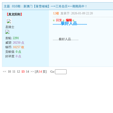
主题 :
010期：新澳门【落雪倾城】━>三肖击庄<━期期高中！
12楼
发表于: 2026-01-09 22:20
【
真龙阳刚
】
u
回复
u
编辑
u
........极好人品..........
圣骑士
发帖:
2291
........极好人品..........
威望:
20250 点
铜币:
10257 枚
贡献值:
0 点
好评度:
0 点
<<
10
11
12
13
14
>>
[共
14
页] Go