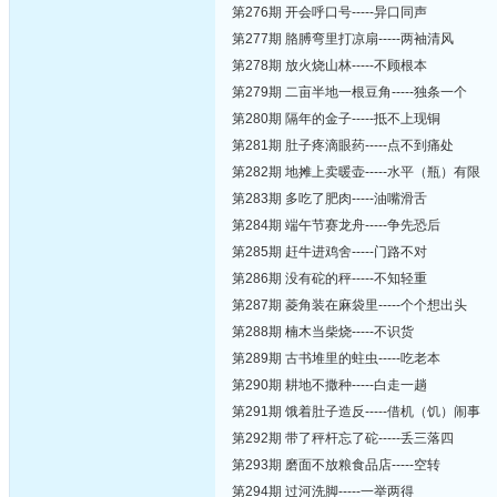
第276期 开会呼口号-----异口同声
第277期 胳膊弯里打凉扇-----两袖清风
第278期 放火烧山林-----不顾根本
第279期 二亩半地一根豆角-----独条一个
第280期 隔年的金子-----抵不上现铜
第281期 肚子疼滴眼药-----点不到痛处
第282期 地摊上卖暖壶-----水平（瓶）有限
第283期 多吃了肥肉-----油嘴滑舌
第284期 端午节赛龙舟-----争先恐后
第285期 赶牛进鸡舍-----门路不对
第286期 没有砣的秤-----不知轻重
第287期 菱角装在麻袋里-----个个想出头
第288期 楠木当柴烧-----不识货
第289期 古书堆里的蛀虫-----吃老本
第290期 耕地不撒种-----白走一趟
第291期 饿着肚子造反-----借机（饥）闹事
第292期 带了秤杆忘了砣-----丢三落四
第293期 磨面不放粮食品店-----空转
第294期 过河洗脚-----一举两得