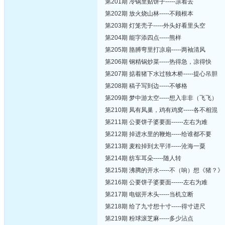
第201期 冷锅里贴饼子-----凉着去
第202期 放火烧山林-----不顾根本
第203期 灯笼壳子-----外头好看里头空
第204期 能字添四点-----熊样
第205期 胳膊弯里打凉扇-----两袖清风
第206期 钢精锅炒菜-----热得急，凉得快
第207期 掂着猪下水过独木桥-----提心吊胆
第208期 稿子写到边-----不够格
第209期 梦中游太空-----想入非非（飞飞）
第210期 凤有凤巢，鸡有鸡窝-----各不相混
第211期 公要饼子婆要面------左右为难
第212期 掉进水里的鞭炮-----给谁都不要
第213期 麦粒掉到太平洋-----沧海一粟
第214期 纺车耳朵-----随人转
第215期 沸腾的开水-----不（响）想《猪？》
第216期 公要饼子婆要面------左右为难
第217期 电锯开木头-----当机立断
第218期 给了九寸想十寸-----得寸进尺
第219期 粉球滚芝麻-----多少沾点