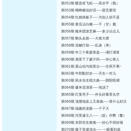
第052期 暖壶坐飞机-----高水平（瓶）
第053期 喝蜂糖说好话-----甜言蜜语
第054期 红娘挨板子-----为别人担不是
第055期 黄瓜沾白糖-----干（甘）脆
第056期 糯米团滚芝麻-----多少沾点儿
第057期 鹅头走路-----大摇大摆
第058期 泥鳅打鼓-----乱谈（弹）
第059期 年三十夜拨算盘-----满打满算
第060期 酒里下了蒙汗药-----存心害人
第061期 梁山伯与祝英台-----生死不离~
第062期 牛郎配织女-----天生一对儿
第063期 风水先生唱大曲-----阴阳怪调
第064期 爆米花沏茶-----泡汤了
第065期 灯笼壳子-----外头好看里头空
第066期 顶撞地皇上又装疯-----算什么好汉
第067期 福建的龙眼-----个子大
第068期 河里逮王八-----（捉）作弊（鳖）
第069期 东郭先生救狼-----好心不得好报
第070期 碟子里盛清水----- 一眼看到底