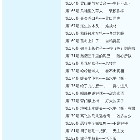
第164期 梁山伯与祝英台-----生死不离~
第165期 瓜地里的草人-----装模作样
第166期 开会呼口号-----异口同声
第167期 沤烂的木头-----难成材
第168期 戴眼镜卖车轮-----各对其眼
第169期 孤树上知了-----自鸣得意
第170期 锅台上长竹子-----损（笋）到家啦
第171期 雕塑匠手里的泥巴-----随心所欲
第172期 葵花的盘子-----老转向
第173期 哈哈镜照人-----看不出真相
第174期 暖壶坐飞机-----高水平（瓶）
第175期 给了九寸想十寸-----得寸进尺
第176期 喝蜂糖说好话-----甜言蜜语
第177期 背门板上街-----好大的牌子
第178期 地摊上卖暖壶-----水平（瓶）有限
第179期 高飞的鸟儿遇老鹰-----凶多吉少
第180期 恶狼生个贼狐狸-----不是好种
第181期 胡子眉毛一把抓-----无主次
第182期 罐子里栽花-----活不长