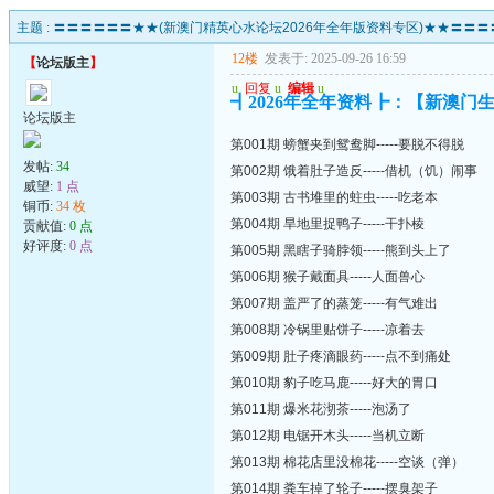
主题 :
〓〓〓〓〓〓★★(新澳门精英心水论坛2026年全年版资料专区)★★〓〓〓
12楼
发表于: 2025-09-26 16:59
【
论坛版主
】
u
回复
u
编辑
u
┫2026年全年资料┣：【新澳门生
论坛版主
第001期 螃蟹夹到鸳鸯脚-----要脱不得脱
发帖:
34
第002期 饿着肚子造反-----借机（饥）闹事
威望:
1 点
第003期 古书堆里的蛀虫-----吃老本
铜币:
34 枚
第004期 旱地里捉鸭子-----干扑棱
贡献值:
0 点
好评度:
0 点
第005期 黑瞎子骑脖领-----熊到头上了
第006期 猴子戴面具-----人面兽心
第007期 盖严了的蒸笼-----有气难出
第008期 冷锅里贴饼子-----凉着去
第009期 肚子疼滴眼药-----点不到痛处
第010期 豹子吃马鹿-----好大的胃口
第011期 爆米花沏茶-----泡汤了
第012期 电锯开木头-----当机立断
第013期 棉花店里没棉花-----空谈（弹）
第014期 粪车掉了轮子-----摆臭架子