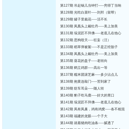
第127期 吊起锅儿当钟打-----穷得丁当响
第128期 光吃白菜叶-----刘邦（留帮）
第129期 罐子里栽花-----活不长
第130期 凤凰头上戴牡丹-----美上加美
第131期 垛泥匠不拜佛-----老底儿在他心
第132期 恶狗咬天-----狂妄（汪）
第133期 稻草弹被絮-----不是正经胎子
第134期 凤凰头上戴牡丹-----美上加美
第135期 葵花的盘子-----老转向
第136期 鹤立鸡群-----高出一等
第137期 糯米团滚芝麻-----多少沾点儿
第138期 抱黄连敲门-----苦到家了
第139期 纺车耳朵-----随人转
第140期 豹子吃马鹿-----好大的胃口
第141期 垛泥匠不拜佛-----老底儿在他心
第142期 凤有凤巢，鸡有鸡窝-----各不相混
第143期 福建的龙眼-----个子大
第144期 就着猪肉吃油条-----腻透了