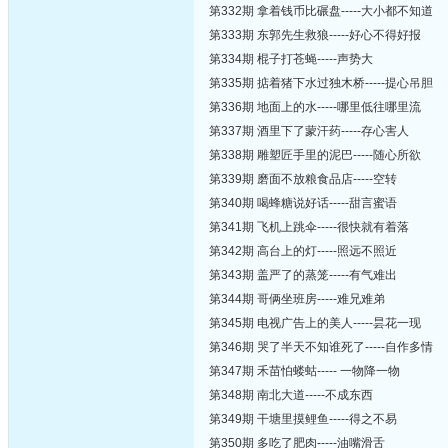
第332期 拿着钱币比碾盘-----大小都不知道
第333期 东郭先生救狼-----好心不得好报
第334期 棍子打苍蝇-----声势大
第335期 掂着猪下水过独木桥-----提心吊胆
第336期 地面上的水-----哪里低往哪里流
第337期 酒里下了蒙汗药-----存心害人
第338期 雕塑匠手里的泥巴-----随心所欲
第339期 磨面不放粮食品店-----空转
第340期 喝蜂糖说好话-----甜言蜜语
第341期 飞机上跳伞-----很快就有着落
第342期 高台上的灯-----照远不照近
第343期 盖严了的蒸笼-----有气难出
第344期 哥俩坐班房-----难兄难弟
第345期 电视广告上的美人-----昙花一现
第346期 哭了半天不知谁死了-----自作多情
第347期 禾苗怕蝼蛄----- 一物降一物
第348期 南北大道-----不成东西
第349期 干塘里摸鲤鱼-----得之不易
第350期 多吃了肥肉-----油嘴滑舌