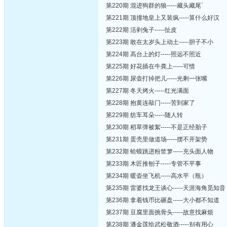
第220期 混进狗群的狼-----藏头藏尾`
第221期 顶撞地皇上又装疯-----算什么好汉
第222期 活剥兔子-----扯皮
第223期 敢在太岁头上动土-----胆子不小
第224期 高台上的灯-----照远不照近
第225期 好花插在牛粪上-----可惜
第226期 尿壶打掉把儿-----光剩一张嘴
第227期 冬天烤火-----红光满面
第228期 抱黄连敲门-----苦到家了
第229期 纺车耳朵-----随人转
第230期 稻草弹被絮-----不是正经胎子
第231期 蛋壳里做道场-----摆不开架势
第232期 蛤蟆跳进粉笸箩-----充头面人物
第233期 木匠推刨子-----专管不平事
第234期 暖壶坐飞机-----高水平（瓶）
第235期 雷婆找龙王谈心-----天涯海角觅知音
第236期 拿着钱币比碾盘-----大小都不知道
第237期 豆腐里面挑骨头-----故意找麻烦
第238期 潘金莲给武松敬酒-----别有用心