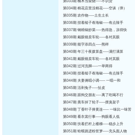
第033期 楠木当柴烧-----不识货
第034期 棉花店里没棉花-----空谈（弹）
第035期 农作物-----土生土长
第036期 捏着槌子舂海椒-----有点辣手
第037期 钢精锅炒菜-----热得急，凉得快
第038期 戴眼镜卖车轮-----各对其眼
第039期 能字添四点-----熊样
第040期 年三十夜拨算盘-----满打满算
第041期 戴眼镜卖车轮-----各对其眼
第042期 过河洗脚-----一举两得
第043期 捏着槌子舂海椒-----有点辣手
第044期 夫妻俩唱小调----- 一唱一和
第045期 活剥兔子-----扯皮
第046期 跟狗交朋友-----离了吃喝不行
第047期 粪车掉了轮子-----摆臭架子
第048期 丁香叶子捧黄连----- 一味比一味苦
第049期 看衣裳行事-----狗眼看人低
第050期 扶着拦杆上楼梯-----稳步上升
第051期 蛤蟆跳进粉笸箩-----充头面人物