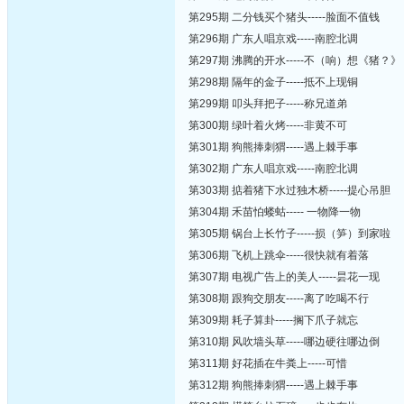
第295期 二分钱买个猪头-----脸面不值钱
第296期 广东人唱京戏-----南腔北调
第297期 沸腾的开水-----不（响）想《猪？》
第298期 隔年的金子-----抵不上现铜
第299期 叩头拜把子-----称兄道弟
第300期 绿叶着火烤-----非黄不可
第301期 狗熊捧刺猬-----遇上棘手事
第302期 广东人唱京戏-----南腔北调
第303期 掂着猪下水过独木桥-----提心吊胆
第304期 禾苗怕蝼蛄----- 一物降一物
第305期 锅台上长竹子-----损（笋）到家啦
第306期 飞机上跳伞-----很快就有着落
第307期 电视广告上的美人-----昙花一现
第308期 跟狗交朋友-----离了吃喝不行
第309期 耗子算卦-----搁下爪子就忘
第310期 风吹墙头草-----哪边硬往哪边倒
第311期 好花插在牛粪上-----可惜
第312期 狗熊捧刺猬-----遇上棘手事