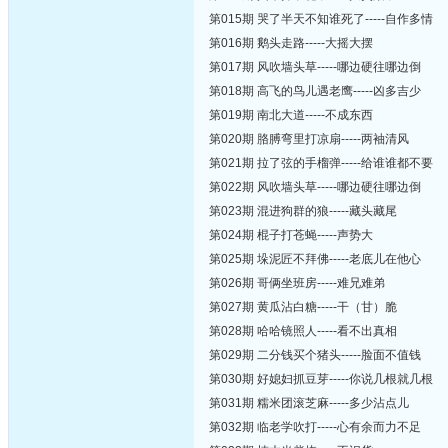
第015期 哭了半天不知谁死了-----自作多情
第016期 鹅头走路-----大摇大摆
第017期 风吹墙头草-----哪边硬往哪边倒
第018期 高飞的鸟儿遇老鹰-----凶多吉少
第019期 南北大道-----不成东西
第020期 胳膊弯里打凉扇-----两袖清风
第021期 拉了弦的手榴弹-----给谁谁都不要
第022期 风吹墙头草-----哪边硬往哪边倒
第023期 混进狗群的狼-----藏头藏尾
第024期 棍子打苍蝇-----声势大
第025期 垛泥匠不拜佛-----老底儿在他心
第026期 哥俩坐班房-----难兄难弟
第027期 黄瓜沾白糖-----干（甘）脆
第028期 哈哈镜照人-----看不出真相
第029期 二分钱买个猪头-----脸面不值钱
第030期 好媳妇抓豆芽-----你说几根就几根
第031期 糯米团滚芝麻-----多少沾点儿
第032期 临老学吹打-----心有余而力不足