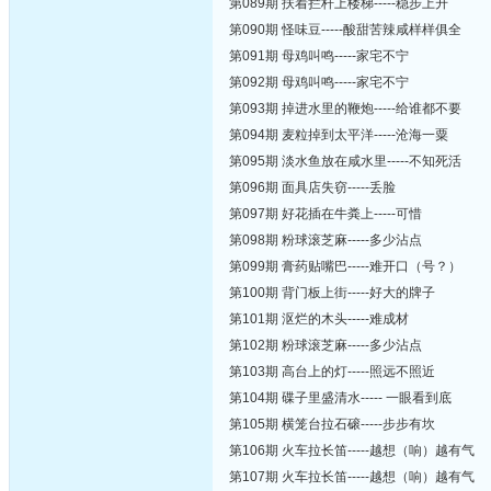
第089期 扶着拦杆上楼梯-----稳步上升
第090期 怪味豆-----酸甜苦辣咸样样俱全
第091期 母鸡叫鸣-----家宅不宁
第092期 母鸡叫鸣-----家宅不宁
第093期 掉进水里的鞭炮-----给谁都不要
第094期 麦粒掉到太平洋-----沧海一粟
第095期 淡水鱼放在咸水里-----不知死活
第096期 面具店失窃-----丢脸
第097期 好花插在牛粪上-----可惜
第098期 粉球滚芝麻-----多少沾点
第099期 膏药贴嘴巴-----难开口（号？）
第100期 背门板上街-----好大的牌子
第101期 沤烂的木头-----难成材
第102期 粉球滚芝麻-----多少沾点
第103期 高台上的灯-----照远不照近
第104期 碟子里盛清水----- 一眼看到底
第105期 横笼台拉石磙-----步步有坎
第106期 火车拉长笛-----越想（响）越有气
第107期 火车拉长笛-----越想（响）越有气