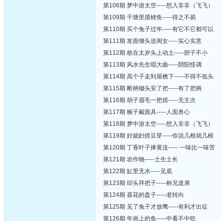
第108期 梦中游太空-----想入非非（飞飞）
第109期 干塘里摸鲤鱼-----得之不易
第110期 买个兔子过年-----有它不它都可以
第111期 发面馒头送闺女-----实心实意
第112期 敢在太岁头上动土-----胆子不小
第113期 风水先生唱大曲-----阴阳怪调
第114期 高个子走到屋檐下-----不得不低头
第115期 断柄锄头安了把-----有了把柄
第116期 胡子眉毛一把抓-----无主次
第117期 猴子戴面具-----人面兽心
第118期 梦中游太空-----想入非非（飞飞）
第119期 好媳妇抓豆芽-----你说几根就几根
第120期 丁香叶子捧黄连----- 一味比一味苦
第121期 农作物-----土生土长
第122期 缸里无水-----见底
第123期 叩头拜把子-----称兄道弟
第124期 葵花的盘子-----老转向
第125期 见了兔子才放鹰-----有利才出征
第126期 年画上的鱼-----中看不中吃