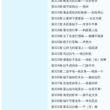
第313期 横笼台拉石磙-----步步有坎
第314期 能字添四点-----熊样
第315期 潘金莲给武松敬酒-----别有用心
第316期 公要饼子婆要面------左右为难
第317期 木匠推刨子-----专管不平事
第318期 看衣裳行事-----狗眼看人低
第319期 当了衣裳打酒喝-----顾嘴不顾身
第320期 棍子打苍蝇-----声势大
第321期 公鸡飞到屋顶上-----唱高调
第322期 鸟过拉弓-----错过时机
第323期 饿着肚子造反-----借机（饥）闹事
第324期 赶牛进鸡舍-----门路不对
第325期 二亩半地一根豆角-----独条一个
第326期 锯子锯掉烂木头-----摧枯拉朽
第327期 瓜地里的草人-----装模作样
第328期 梁山伯与祝英台-----生死不离~
第329期 海里的虾米-----掀不起大浪
第330期 端午节赛龙舟-----争先恐后
第331期 黄瓜沾白糖-----干（甘）脆