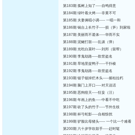
第183期 孤树上知了-----自鸣得意
第184期 绿叶着火烤-----非黄不可
第185期 夫妻俩唱小调----- 一唱一和
第186期 锅台上长竹子-----损（笋）到家啦
第187期 美丽而不遮体-----华而不实
第188期 泥鳅打鼓-----乱谈（弹）
第189期 光吃白菜叶-----刘邦（留帮）
第190期 李鬼劫路-----欺世盗名
第191期 旱地里捉鸭子-----干扑棱
第192期 李鬼劫路-----欺世盗名
第193期 锯子锯掉烂木头-----摧枯拉朽
第194期 脑门上开口-----对天说话
第195期 恶狗咬天-----狂妄（汪）
第196期 年画上的鱼-----中看不中吃
第197期 砍了头的竹子-----节外生枝
第198期 杯弓蛇影-----自相惊扰
第199期 驴脸比母猪头----- 一个比一个难看
第200期 六十岁学吹鼓手-----赶时髦