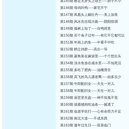
第145期 敢在太岁头上动土-----胆子不小
第146期 母鸡叫鸣-----家宅不宁
第147期 凤凰头上戴牡丹-----美上加美
第148期 风水先生唱大曲-----阴阳怪调
第149期 孤树上知了-----自鸣得意
第150期 买个兔子过年-----有它不它都可以
第151期 年画上的鱼-----中看不中吃
第152期 鹤立鸡群-----高出一等
第153期 菱角装在麻袋里-----个个想出头
第154期 淡水鱼放在咸水里-----不知死活
第155期 多吃了肥肉-----油嘴滑舌
第156期 高飞的鸟儿遇老鹰-----凶多吉少
第157期 牛郎配织女-----天生一对儿
第158期 牛郎配织女-----天生一对儿
第159期 庙堂里失盗-----神不知鬼不觉
第160期 就着猪肉吃油条-----腻透了
第161期 临老学吹打-----心有余而力不足
第162期 南北大道-----不成东西
第163期 逢年过生日-----双喜临门