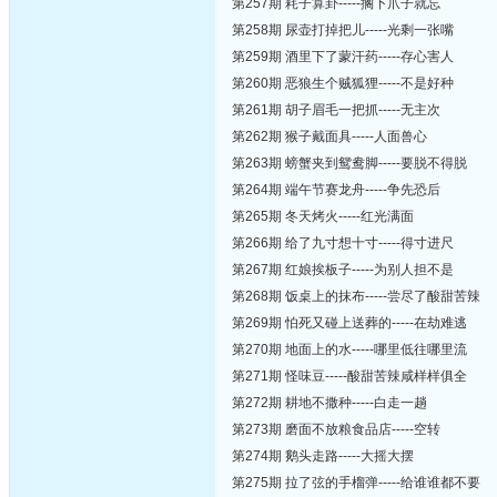
第257期 耗子算卦-----搁下爪子就忘
第258期 尿壶打掉把儿-----光剩一张嘴
第259期 酒里下了蒙汗药-----存心害人
第260期 恶狼生个贼狐狸-----不是好种
第261期 胡子眉毛一把抓-----无主次
第262期 猴子戴面具-----人面兽心
第263期 螃蟹夹到鸳鸯脚-----要脱不得脱
第264期 端午节赛龙舟-----争先恐后
第265期 冬天烤火-----红光满面
第266期 给了九寸想十寸-----得寸进尺
第267期 红娘挨板子-----为别人担不是
第268期 饭桌上的抹布-----尝尽了酸甜苦辣
第269期 怕死又碰上送葬的-----在劫难逃
第270期 地面上的水-----哪里低往哪里流
第271期 怪味豆-----酸甜苦辣咸样样俱全
第272期 耕地不撒种-----白走一趟
第273期 磨面不放粮食品店-----空转
第274期 鹅头走路-----大摇大摆
第275期 拉了弦的手榴弹-----给谁谁都不要