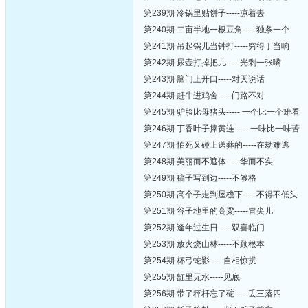
第239期 冷锅里贴饼子-----凉着去
第240期 二亩半地一根豆角-----独条一个
第241期 吊起锅儿当钟打-----穷得丁当响
第242期 尿壶打掉把儿-----光剩一张嘴
第243期 脑门上开口-----对天说话
第244期 赶牛进鸡舍-----门路不对
第245期 驴脸比母猪头----- 一个比一个难看
第246期 丁香叶子捧黄连----- 一味比一味苦
第247期 怕死又碰上送葬的-----在劫难逃
第248期 美丽而不遮体-----华而不实
第249期 稿子写到边-----不够格
第250期 高个子走到屋檐下-----不得不低头
第251期 谷子地里的高粱-----冒尖儿
第252期 逢年过生日-----双喜临门
第253期 放火烧山林-----不顾根本
第254期 杯弓蛇影-----自相惊扰
第255期 缸里无水-----见底
第256期 带了秤杆忘了砣-----丢三落四