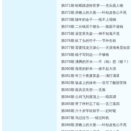
第071期 蛤蟆跳进粉笸箩-----充头面人物
第072期 房檐上的大葱-----叶枯皮焦心不死
第073期 隔年的金子-----抵不上现铜
第074期 二分钱买个猪头-----脸面不值钱
第075期 庙堂里失盗-----神不知鬼不觉
第076期 砍了头的竹子-----节外生枝
第077期 雷婆找龙王谈心-----天涯海角觅知音
第078期 稿子写到边-----不够格
第079期 沸腾的开水-----不（响）想《猪？》
第080期 海里的虾米-----掀不起大浪
第081期 年三十夜拨算盘-----满打满算
第082期 饭桌上的抹布-----尝尽了酸甜苦辣
第083期 面具店失窃-----丢脸
第084期 公鸡飞到屋顶上-----唱高调
第085期 带了秤杆忘了砣-----丢三落四
第086期 六十岁学吹鼓手-----赶时髦
第087期 鸟过拉弓-----错过时机
第088期 房檐上的大葱-----叶枯皮焦心不死