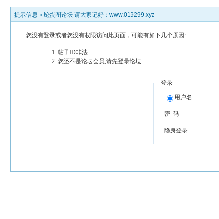
提示信息 »
蛇蛋图论坛 请大家记好：www.019299.xyz
您没有登录或者您没有权限访问此页面，可能有如下几个原因:
帖子ID非法
您还不是论坛会员,请先登录论坛
登录
用户名
密 码
隐身登录