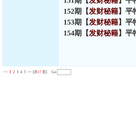
151期【
发财秘籍
】平
152期【
发财秘籍
】平
153期【
发财秘籍
】平
154期【
发财秘籍
】平
<<
1
2
3
4
5
>>
[共
17
页] Go