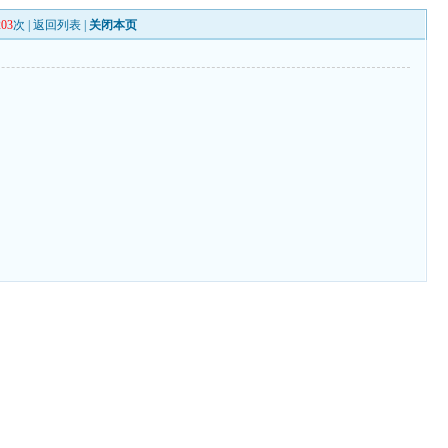
203
次 |
返回列表
|
关闭本页